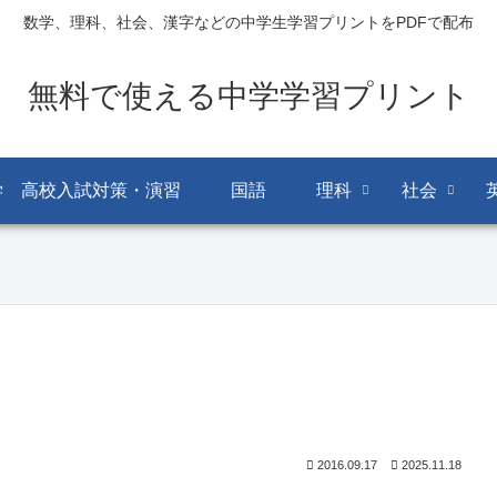
数学、理科、社会、漢字などの中学生学習プリントをPDFで配布
無料で使える中学学習プリント
学 高校入試対策・演習
国語
理科
社会
2016.09.17
2025.11.18