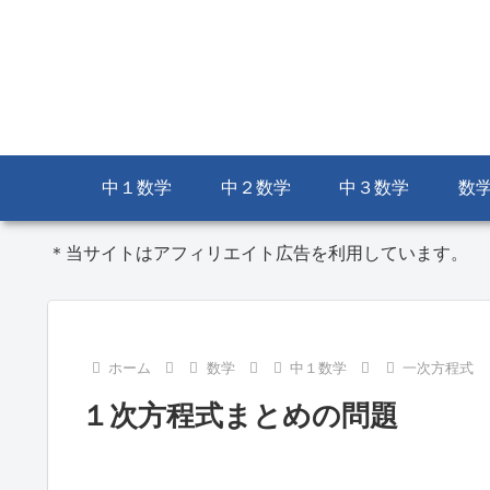
中１数学
中２数学
中３数学
数
＊当サイトはアフィリエイト広告を利用しています。
ホーム
数学
中１数学
一次方程式
１次方程式まとめの問題