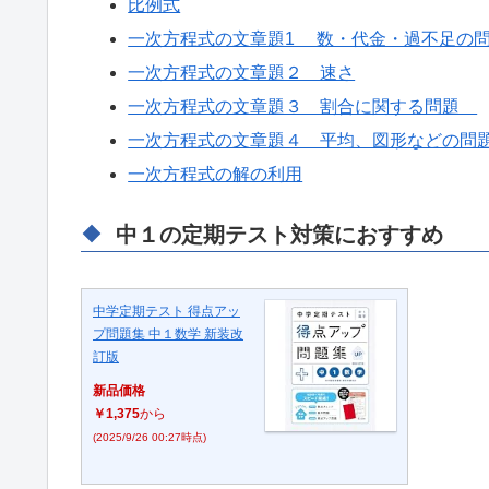
比例式
一次方程式の文章題1 数・代金・過不足の
一次方程式の文章題２ 速さ
一次方程式の文章題３ 割合に関する問題
一次方程式の文章題４ 平均、図形などの問
一次方程式の解の利用
中１の定期テスト対策におすすめ
中学定期テスト 得点アッ
プ問題集 中１数学 新装改
訂版
新品価格
￥1,375
から
(2025/9/26 00:27時点)