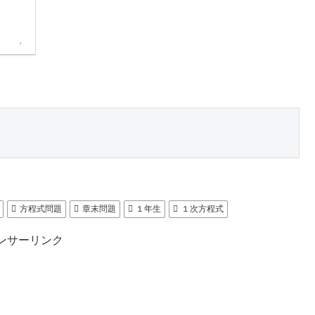
方程式問題
章末問題
１年生
１次方程式
ンサーリンク