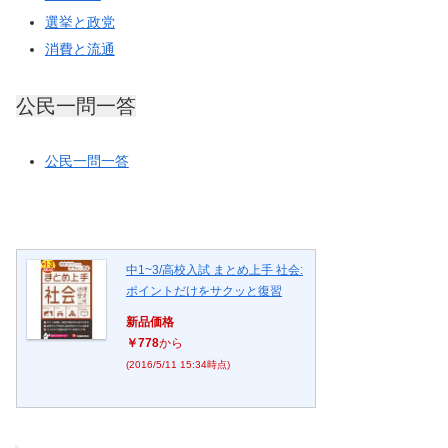
選挙と政党
消費と流通
公民一問一答
公民一問一答
中1~3/高校入試 まとめ上手 社会:
ポイントだけをサクッと復習
新品価格
￥778
から
(2016/5/11 15:34時点)