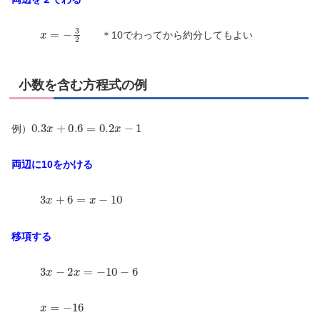
x
=
−
3
2
＊10でわってから約分してもよい
小数を含む方程式の例
0.3
x
+
0.6
=
0.2
x
−
1
例）
両辺に10をかける
3
x
+
6
=
x
−
10
移項する
3
x
−
2
x
=
−
10
−
6
x
=
−
16