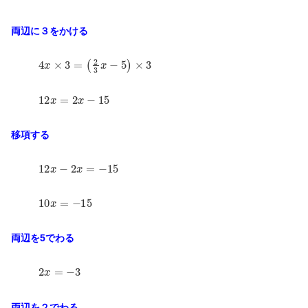
両辺に３をかける
4
x
×
3
=
(
2
3
x
−
5
)
×
3
12
x
=
2
x
−
15
移項する
12
x
−
2
x
=
−
15
10
x
=
−
15
両辺を5でわる
2
x
=
−
3
両辺を２でわる