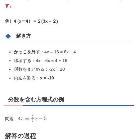
す。
例）4 (xー4）＝２(3x＋２)
解き方
かっこを外す
：4x – 16 = 6x + 4
移項する：4x – 6x = 4 + 16
係数をまとめる：-2x = 20
両辺を割る：
x = -10
分数を含む方程式の例
4
x
=
2
3
x
−
5
問題
解答の過程