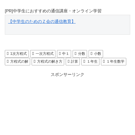
[PR]中学生におすすめの通信講座・オンライン学習
【中学生のためのＺ会の通信教育】
1次方程式
一次方程式
中１
分数
小数
方程式の解
方程式の解き方
計算
１年生
１年生数学
スポンサーリンク