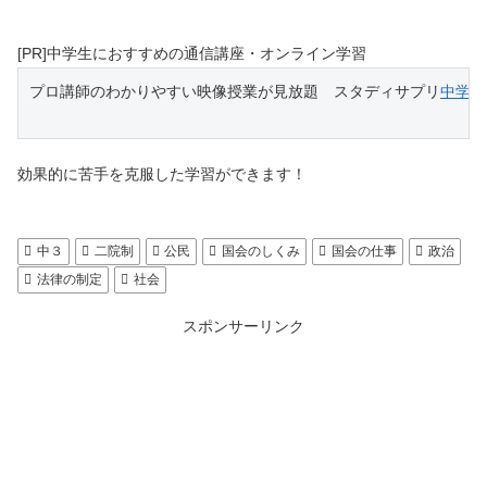
[PR]中学生におすすめの通信講座・オンライン学習
プロ講師のわかりやすい映像授業が見放題　スタディサプリ
中学講
効果的に苦手を克服した学習ができます！
中３
二院制
公民
国会のしくみ
国会の仕事
政治
法律の制定
社会
スポンサーリンク