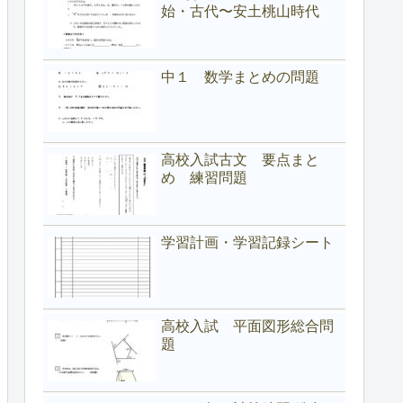
始・古代〜安土桃山時代
中１ 数学まとめの問題
高校入試古文 要点まと
め 練習問題
学習計画・学習記録シート
高校入試 平面図形総合問
題