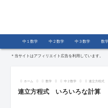
中１数学
中２数学
中３数学
数
＊当サイトはアフィリエイト広告を利用しています。
ホーム
数学
中２数学
連立方程式
連立方程式 いろいろな計算