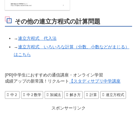
その他の連立方程式の計算問題
→
連立方程式 代入法
→
連立方程式 いろいろな計算（分数、小数などがまじる）
はこちら
[PR]中学生におすすめの通信講座・オンライン学習
成績アップの新常識！リクルート
【スタディサプリ中学講座
中２
中２数学
加減法
解き方
計算
連立方程式
スポンサーリンク