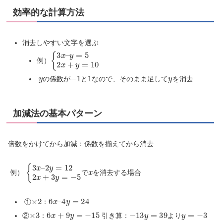
効率的な計算方法
消去しやすい文字を選ぶ
{
y
3
=
x
5
–
2
x
+
y
=
10
例）
y
−
1
1
y
の係数が
と
なので、そのまま足して
を消去
加減法の基本パターン
倍数をかけてから加減：係数を揃えてから消去
{
2
3
y
x
=
–
12
2
x
+
3
y
=
−
5
x
例）
で
を消去する場合
×
2
6
x
–
4
y
=
24
①
：
×
3
6
x
+
9
y
=
−
15
−
13
y
=
39
y
=
−
3
②
：
引き算：
より