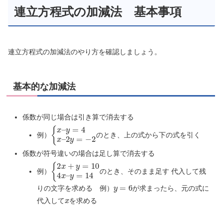
連立方程式の加減法 基本事項
連立方程式の加減法のやり方を確認しましょう。
基本的な加減法
係数が同じ場合は引き算で消去する
{
2
x
y
–
=
y
−
=
2
4
x
–
例）
のとき、上の式から下の式を引く
係数が符号違いの場合は足し算で消去する
{
y
2
=
x
14
+
y
=
10
4
x
–
例）
のとき、そのまま足す 代入して残
y
=
6
りの文字を求める 例）
が求まったら、元の式に
x
代入して
を求める