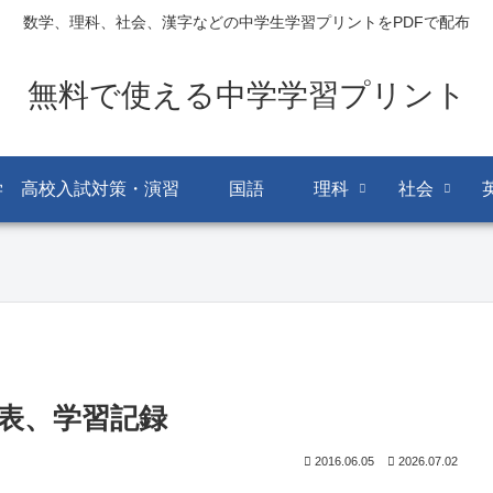
数学、理科、社会、漢字などの中学生学習プリントをPDFで配布
無料で使える中学学習プリント
学 高校入試対策・演習
国語
理科
社会
表、学習記録
2016.06.05
2026.07.02