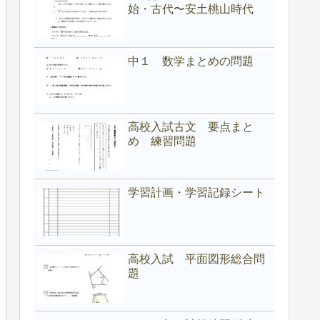
始・古代〜安土桃山時代
中１ 数学まとめの問題
高校入試古文 要点まと
め 練習問題
学習計画・学習記録シート
高校入試 平面図形総合問
題