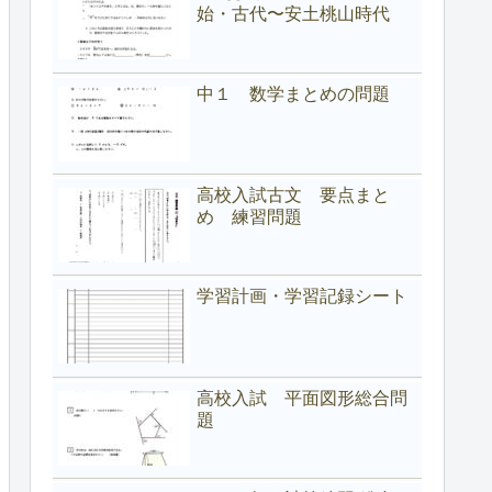
始・古代〜安土桃山時代
中１ 数学まとめの問題
高校入試古文 要点まと
め 練習問題
学習計画・学習記録シート
高校入試 平面図形総合問
題