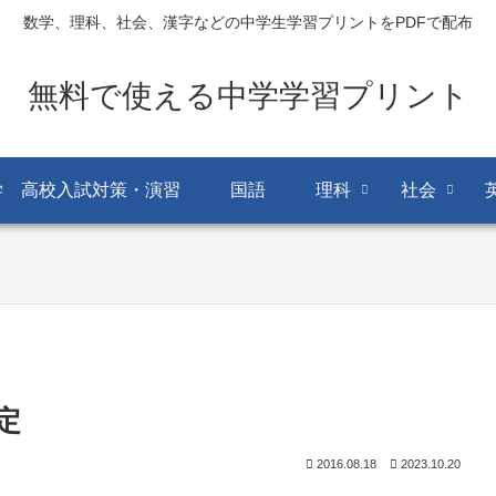
数学、理科、社会、漢字などの中学生学習プリントをPDFで配布
無料で使える中学学習プリント
学 高校入試対策・演習
国語
理科
社会
定
2016.08.18
2023.10.20