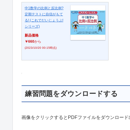
中1数学の比例と反比例?
定期テストに自信がもて
る! (これでだいじょうぶ!
シリーズ)
新品価格
￥660
から
(2023/10/20 00:15時点)
練習問題をダウンロードする
画像をクリックするとPDFファイルをダウンロード