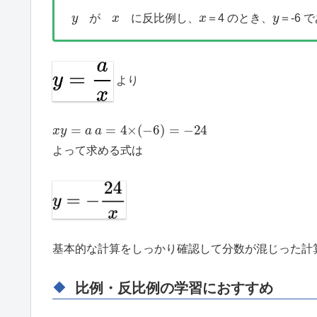
y
x
x
y
が
に反比例し、
＝4 のとき、
＝-6 
より
x
y
=
a
a
=
4
×
(
−
6
)
=
−
24
よって求める式は
基本的な計算をしっかり確認して分数が混じった計
比例・反比例の学習におすすめ