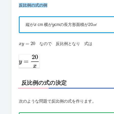
反比例の式の例
x
y
縦が
cm 横が
cmの長方形面積が20㎠
x
y
=
20
なので 反比例となり 式は
反比例の式の決定
次のような問題で反比例の式を作ります。