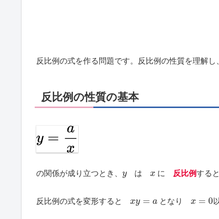
反比例の式を作る問題です。反比例の性質を理解し
反比例の性質の基本
y
x
の関係が成り立つとき、
は
に
反比例
する
x
y
=
a
x
=
0
反比例の式を変形すると
となり