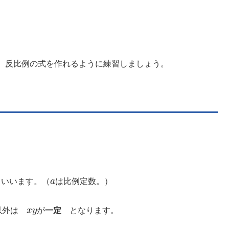
、反比例の式を作れるように練習しましょう。
a
といいます。（
は比例定数。）
x
y
以外は
が
一定
となります。