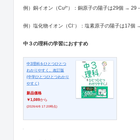
例）銅イオン（Cu²⁺）：銅原子の陽子は29個 → 29
例）塩化物イオン（Cl⁻）：塩素原子の陽子は17個 →
中３の理科の学習におすすめ
中3理科をひとつひとつ
わかりやすく。改訂版
(中学ひとつひとつわかり
やすく)
新品価格
￥1,089
から
(2026/4/6 17:20時点)