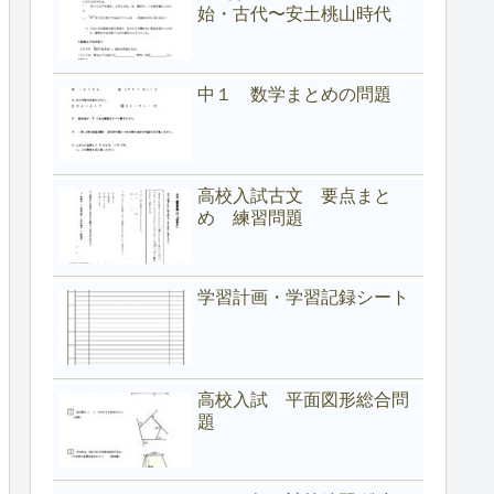
始・古代〜安土桃山時代
中１ 数学まとめの問題
高校入試古文 要点まと
め 練習問題
学習計画・学習記録シート
高校入試 平面図形総合問
題