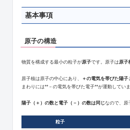
基本事項
原子の構造
物質を構成する最小の粒子が
原子
です。原子は
原子
原子核は原子の中心にあり、
＋の電気を帯びた陽子
まわりには**－の電気を帯びた電子**が運動してい
陽子（＋）の数と電子（－）の数は同じ
なので、原
粒子