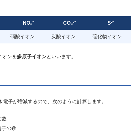
NO₃⁻
CO₃²⁻
S²⁻
硝酸イオン
炭酸イオン
硫化物イオン
イオンを
多原子イオン
といいます。
き電子が増減するので、次のように計算します。
の数
電子の数