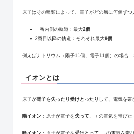
原子はその種類によって、電子がどの層に何個ずつ
一番内側の軌道：最大
2個
2番目以降の軌道：それぞれ最大
8個
例えばナトリウム（陽子11個、電子11個）の場合：
イオンとは
原子が
電子を失ったり受けとったり
して、電気を帯
陽イオン
：原子が電子を
失って
、＋の電気を帯びた
陰イオン
：原子が電子を
受けとって
、−の電気を帯