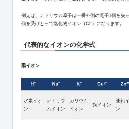
例えば、ナトリウム原子は一番外側の電子1個を失っ
個を受けとって塩化物イオン（Cl⁻）になります。
代表的なイオンの化学式
陽イオン
H⁺
Na⁺
K⁺
Cu²⁺
Zn²
水素イオ
ナトリウ
カリウム
亜鉛
銅イオン
ン
ムイオン
イオン
ン