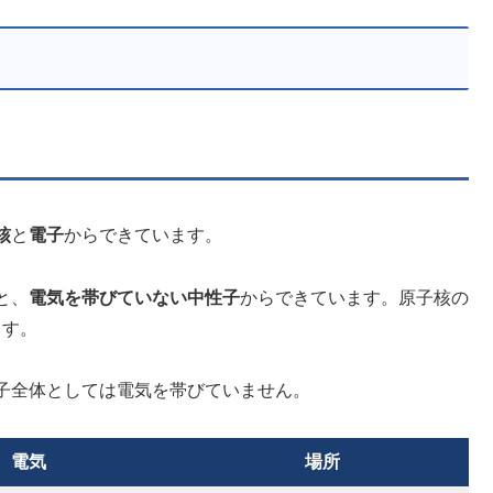
核
と
電子
からできています。
と、
電気を帯びていない中性子
からできています。原子核の
ます。
子全体としては電気を帯びていません。
電気
場所