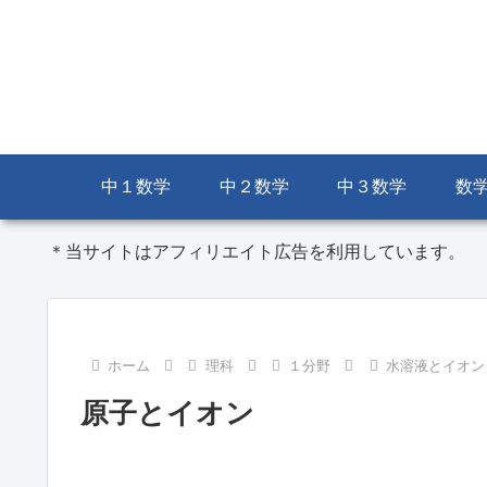
中１数学
中２数学
中３数学
数
＊当サイトはアフィリエイト広告を利用しています。
ホーム
理科
１分野
水溶液とイオン
原子とイオン