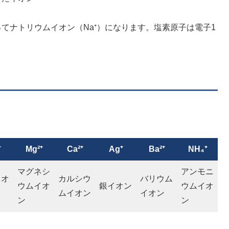
てナトリウムイオン（Na⁺）になります。塩素原子は電子1
⁺
Mg²⁺
Ca²⁺
Ag⁺
Ba²⁺
NH₄⁺
マグネシ
アンモニ
イオ
カルシウ
バリウム
ウムイオ
銀イオン
ウムイオ
ムイオン
イオン
ン
ン