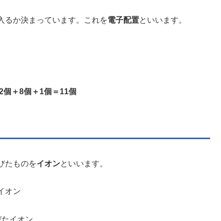
入るか決まっています。これを
電子配置
といいます。
2個＋8個＋1個＝11個
びたものを
イオン
といいます。
イオン
びたイオン