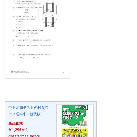
中学定期テストの対策ワ
ーク理科中3 新装版
新品価格
￥1,296
から
(2017/7/27 17:49時点)