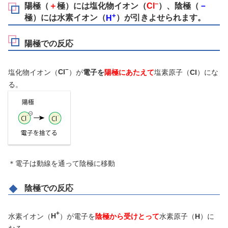
–
陽極（
＋
極）には塩化物イオン（
Cl
）、陰極（
－
+
極）には水素イオン（
H
）が引きよせられます。
陽極での反応
–
塩化物イオン（
Cl
）が
電子を
陽極にあたえて
塩素原子（
Cl
）にな
る。
＊電子は動線を通って陰極に移動
陰極での反応
+
水素イオン（
H
）が電子を
陰極から受けとって
水素原子（
H
）に