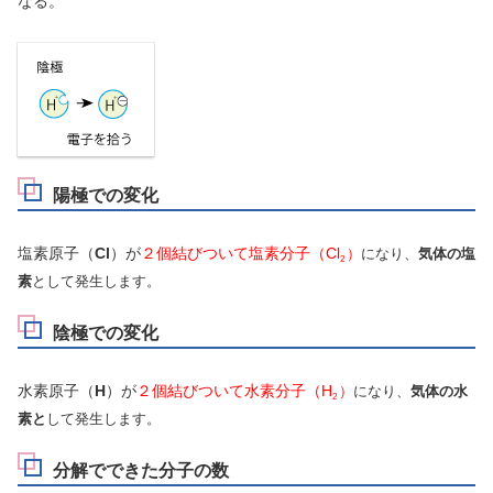
なる。
陽極での変化
塩素原子（
Cl
）が
２個結びついて塩素分子（Cl
）
になり、
気体の塩
2
素
として発生します。
陰極での変化
水素原子（
H
）が
２個結びついて水素分子（H
）
になり、
気体の水
2
素と
して発生します。
分解でできた分子の数