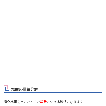
塩酸の電気分解
塩化水素
を水にとかすと
塩酸
という水溶液になります。