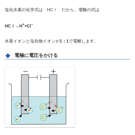
塩化水素の化学式は HCｌ だから、電離の式は
+
–
HCｌ→H
+Cl
水素イオンと塩化物イオンが
1：1
で電離します。
電極に電圧をかける