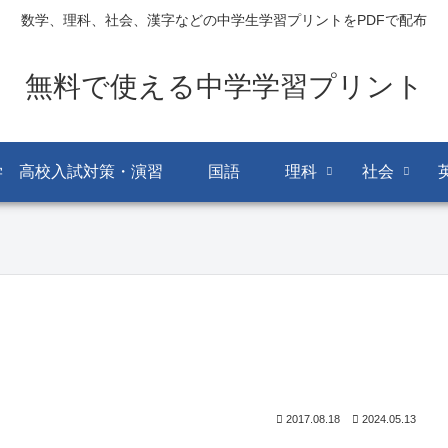
数学、理科、社会、漢字などの中学生学習プリントをPDFで配布
無料で使える中学学習プリント
学 高校入試対策・演習
国語
理科
社会
2017.08.18
2024.05.13