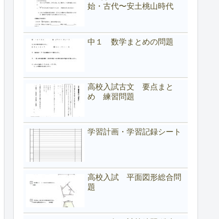
始・古代〜安土桃山時代
中１ 数学まとめの問題
高校入試古文 要点まと
め 練習問題
学習計画・学習記録シート
高校入試 平面図形総合問
題