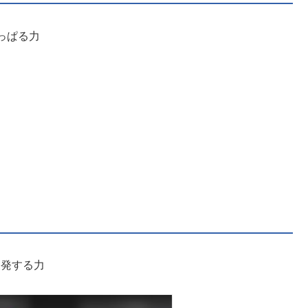
っぱる力
反発する力