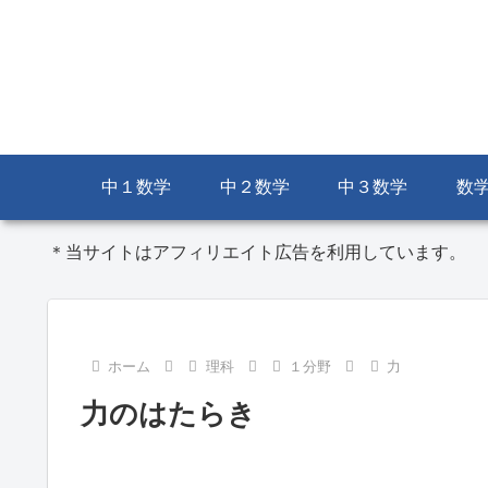
中１数学
中２数学
中３数学
数
＊当サイトはアフィリエイト広告を利用しています。
ホーム
理科
１分野
力
力のはたらき