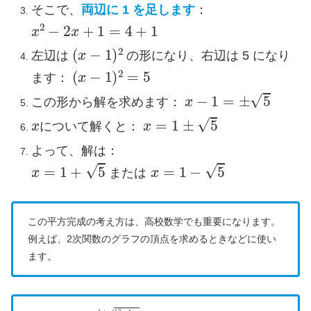
そこで、
両辺に 1 を足します
：
x
2
−
2
x
+
1
=
4
+
1
(
x
−
1
)
2
左辺は
の形になり、右辺は 5 になり
(
x
−
1
)
2
=
5
ます：
x
−
1
=
±
5
この形から解を求めます：
x
x
=
1
±
5
について解くと：
よって、解は：
x
=
1
+
5
または
x
=
1
−
5
ま
た
は
この平方完成の考え方は、高校数学でも重要になります。
例えば、2次関数のグラフの頂点を求めるときなどに使い
ます。
x
=
−
b
±
b
2
−
4
a
c
2
a