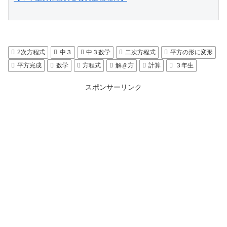
2次方程式
中３
中３数学
二次方程式
平方の形に変形
平方完成
数学
方程式
解き方
計算
３年生
スポンサーリンク