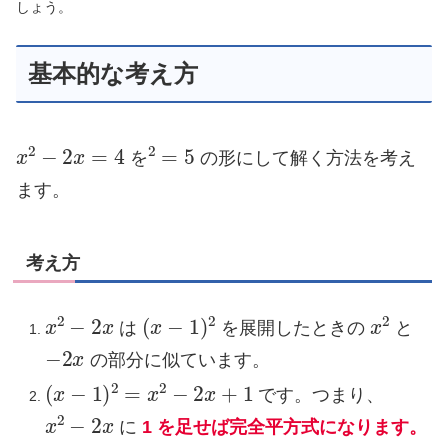
しょう。
基本的な考え方
x
2
−
2
x
=
4
2
=
5
を
の形にして解く方法を考え
ます。
考え方
x
2
−
2
x
(
x
−
1
)
2
x
2
は
を展開したときの
と
−
2
x
の部分に似ています。
(
x
−
1
)
2
=
x
2
−
2
x
+
1
です。つまり、
x
2
−
2
x
に
1 を足せば完全平方式になります。