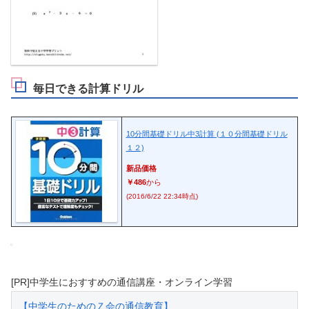
毎日できる計算ドリル
10分間基礎ドリル中3計算 (１０分間基礎ドリル
１２)
新品価格
￥486
から
(2016/6/22 22:34時点)
[PR]中学生におすすめの通信講座・オンライン学習
【中学生のためのＺ会の通信教育】