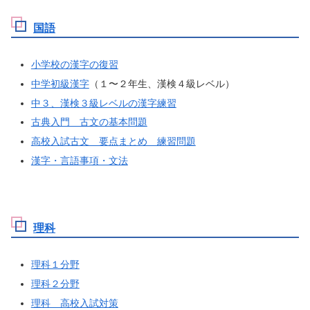
国語
小学校の漢字の復習
中学初級漢字
（１〜２年生、漢検４級レベル）
中３、漢検３級レベルの漢字練習
古典入門 古文の基本問題
高校入試古文 要点まとめ 練習問題
漢字・言語事項・文法
理科
理科１分野
理科２分野
理科 高校入試対策