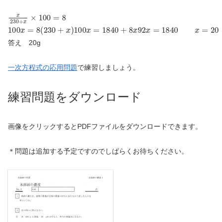
x
230
+
x
×
100
=
8
100
x
=
8
(
230
+
x
)
100
x
=
1840
+
8
x
92
x
=
1840
x
=
20
答え 20g
一次方程式の応用問題
で練習しましょう。
練習問題をダウンロード
画像をクリックするとPDFファイルをダウンロードできます。
＊問題は追加する予定ですのでしばらくお待ちください。