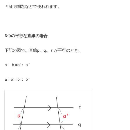
＊証明問題などで使われます。
3つの平行な直線の場合
下記の図で、直線p、q、ｒが平行のとき、
a：ｂ=a’：ｂ’
a：a’=ｂ：ｂ’