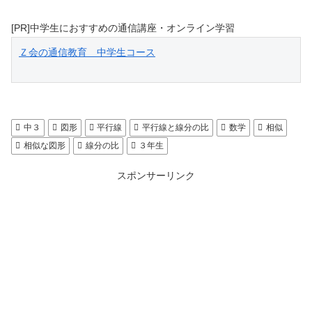
[PR]中学生におすすめの通信講座・オンライン学習
Ｚ会の通信教育　中学生コース
中３
図形
平行線
平行線と線分の比
数学
相似
相似な図形
線分の比
３年生
スポンサーリンク