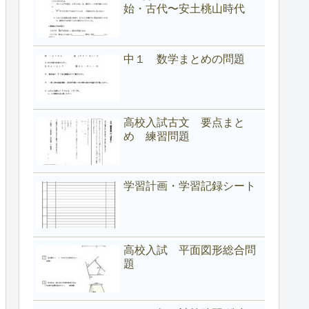
始・古代〜安土桃山時代
中１ 数学まとめの問題
高校入試古文 要点まと
め 練習問題
学習計画・学習記録シート
高校入試 平面図形総合問
題