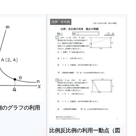
比例・反比例
例のグラフの利用
比例反比例の利用ー動点（図