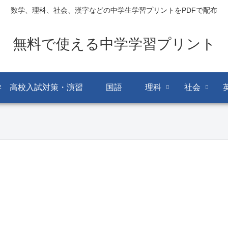
数学、理科、社会、漢字などの中学生学習プリントをPDFで配布
無料で使える中学学習プリント
学 高校入試対策・演習
国語
理科
社会