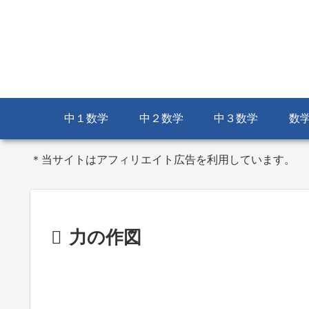
中１数学
中２数学
中３数学
数
＊当サイトはアフィリエイト広告を利用しています。
力の作図