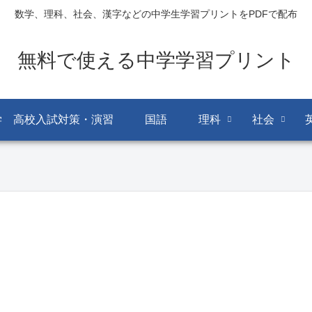
数学、理科、社会、漢字などの中学生学習プリントをPDFで配布
無料で使える中学学習プリント
学 高校入試対策・演習
国語
理科
社会