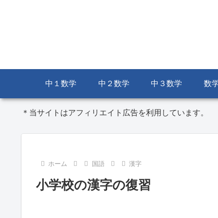
中１数学
中２数学
中３数学
数
＊当サイトはアフィリエイト広告を利用しています。
ホーム
国語
漢字
小学校の漢字の復習