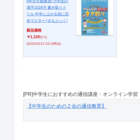
6年分を総復習! 小学生の
漢字1026字 書き取りド
リル 中学に上がる前に完
全マスター (まなぶっく)
新品価格
￥1,320
から
(2023/10/12 23:10時点)
[PR]中学生におすすめの通信講座・オンライン学習
【中学生のためのＺ会の通信教育】