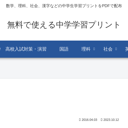
数学、理科、社会、漢字などの中学生学習プリントをPDFで配布
無料で使える中学学習プリント
学 高校入試対策・演習
国語
理科
社会
2016.04.03
2023.10.12