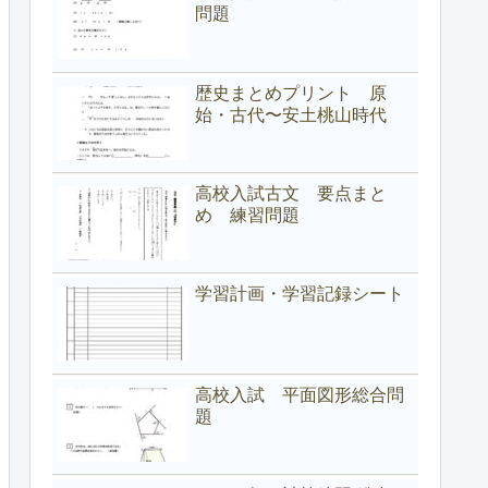
問題
歴史まとめプリント 原
始・古代〜安土桃山時代
高校入試古文 要点まと
め 練習問題
学習計画・学習記録シート
高校入試 平面図形総合問
題