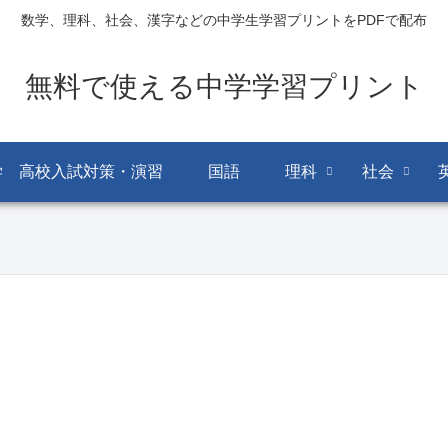
数学、理科、社会、漢字などの中学生学習プリントをPDFで配布
無料で使える中学学習プリント
学 高校入試対策・演習
国語
理科
社会