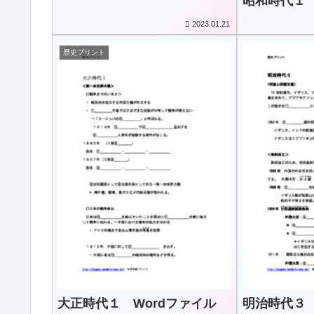
昭和時代１ 
2023.01.21
歴史プリント
大正時代１ Wordファイル
明治時代３ 