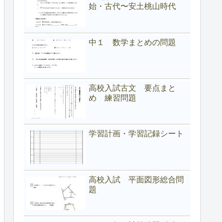
始・古代〜安土桃山時代
中１ 数学まとめの問題
高校入試古文 要点まと
め 練習問題
学習計画・学習記録シート
高校入試 平面図形総合問
題