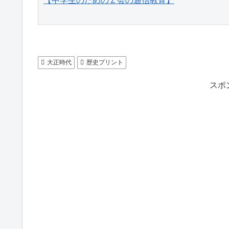
【中学生のためのＺ会の通信教育】
大正時代
歴史プリント
スポ