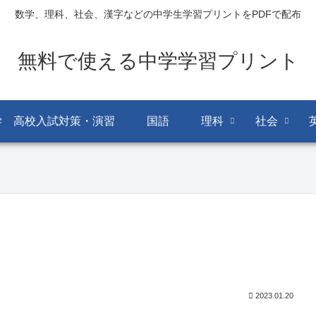
数学、理科、社会、漢字などの中学生学習プリントをPDFで配布
無料で使える中学学習プリント
学 高校入試対策・演習
国語
理科
社会
2023.01.20