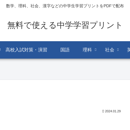
数学、理科、社会、漢字などの中学生学習プリントをPDFで配布
無料で使える中学学習プリント
学 高校入試対策・演習
国語
理科
社会
2024.01.29