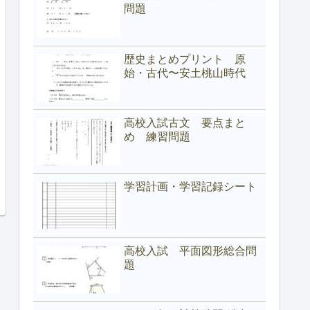
問題
歴史まとめプリント 原
始・古代〜安土桃山時代
高校入試古文 要点まと
め 練習問題
学習計画・学習記録シート
高校入試 平面図形総合問
題