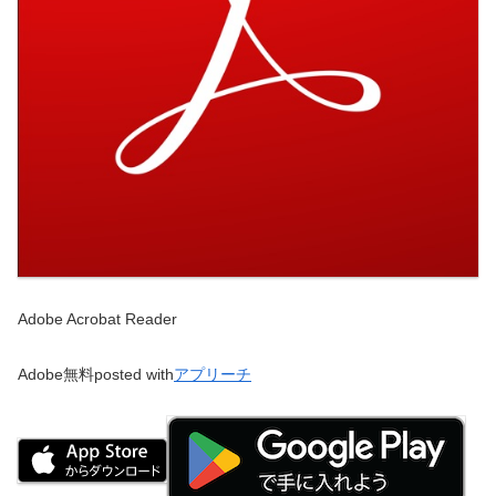
Adobe Acrobat Reader
Adobe
無料
posted with
アプリーチ