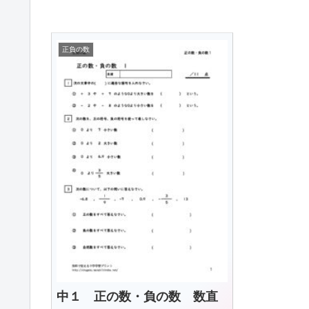
正負の数
中１ 正の数・負の数 数直