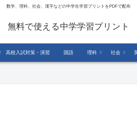
数学、理科、社会、漢字などの中学生学習プリントをPDFで配布
無料で使える中学学習プリント
学 高校入試対策・演習
国語
理科
社会