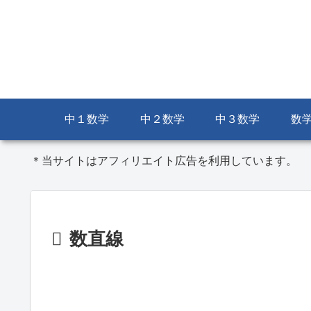
中１数学
中２数学
中３数学
数
＊当サイトはアフィリエイト広告を利用しています。
数直線