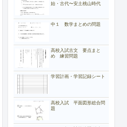
始・古代〜安土桃山時代
中１ 数学まとめの問題
高校入試古文 要点まと
め 練習問題
学習計画・学習記録シート
高校入試 平面図形総合問
題