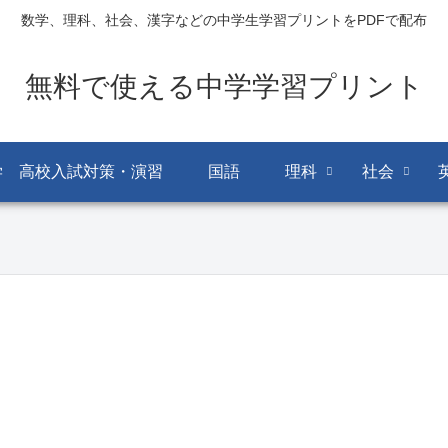
数学、理科、社会、漢字などの中学生学習プリントをPDFで配布
無料で使える中学学習プリント
学 高校入試対策・演習
国語
理科
社会