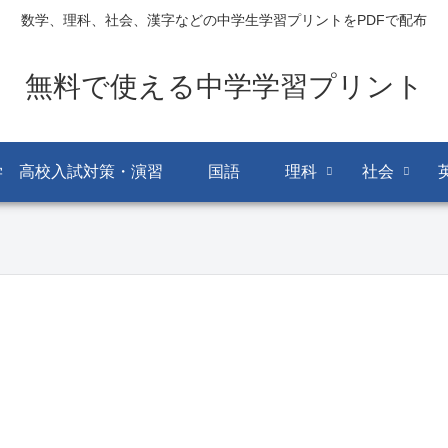
数学、理科、社会、漢字などの中学生学習プリントをPDFで配布
無料で使える中学学習プリント
学 高校入試対策・演習
国語
理科
社会