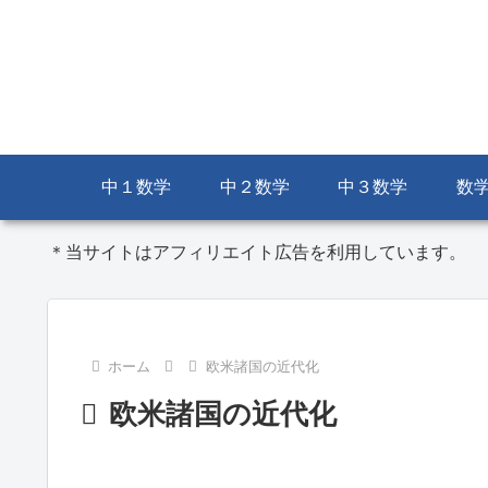
中１数学
中２数学
中３数学
数
＊当サイトはアフィリエイト広告を利用しています。
ホーム
欧米諸国の近代化
欧米諸国の近代化