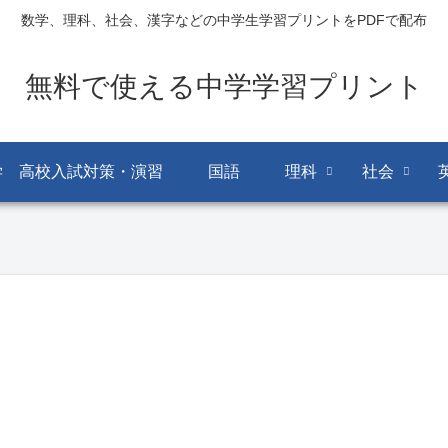
数学、理科、社会、漢字などの中学生学習プリントをPDFで配布
無料で使える中学学習プリント
学 高校入試対策・演習
国語
理科
社会